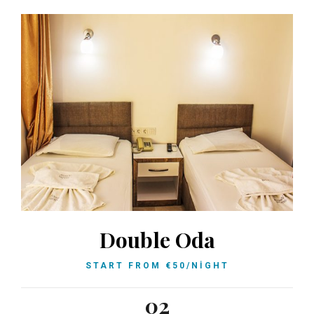
Double Oda
START FROM
€
50
/NIGHT
02