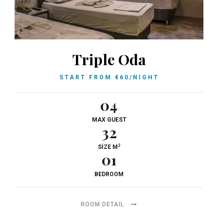
Triple Oda
START FROM
€
60
/NIGHT
04
MAX GUEST
32
2
SIZE M
01
BEDROOM
ROOM DETAIL