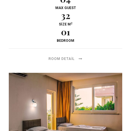
MAX GUEST
32
2
SIZE M
01
BEDROOM
ROOM DETAIL