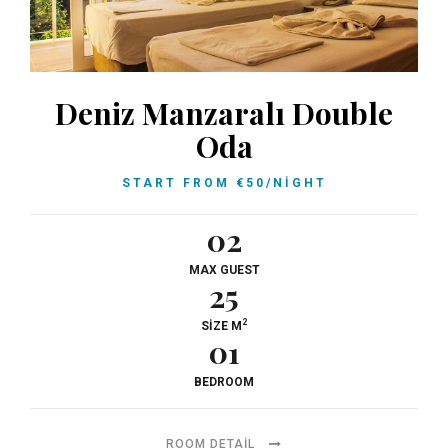
Deniz Manzaralı Double
Oda
START FROM
€
50
/NIGHT
02
MAX GUEST
25
2
SIZE M
01
BEDROOM
ROOM DETAIL