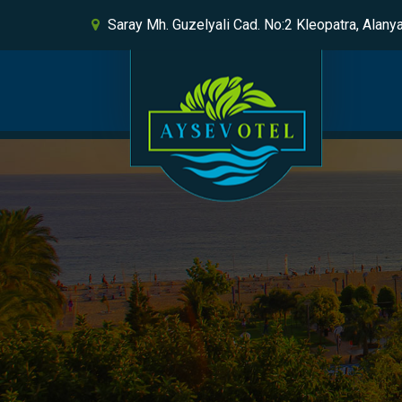
Skip to content
Saray Mh. Guzelyali Cad. No:2 Kleopatra, Alany